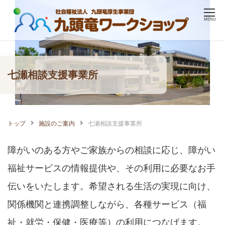
Skip
MENU
to
content
七瀬相談支援事業所
トップ
施設のご案内
七瀬相談支援事業所
障がいのある方やご家族からの相談に応じ、障がい
福祉サービスの情報提供や、その利用に必要なお手
伝いをいたします。希望される生活の実現に向け、
関係機関と連携調整しながら、各種サービス（福
祉・就労・保健・医療等）の利用につなげます。