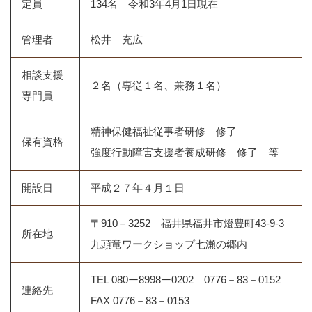
定員
134名 令和3年4月1日現在
管理者
松井 充広
相談支援
２名（専従１名、兼務１名）
専門員
精神保健福祉従事者研修 修了
保有資格
強度行動障害支援者養成研修 修了 等
開設日
平成２７年４月１日
〒910－3252 福井県福井市燈豊町43-9-3
所在地
九頭竜ワークショップ七瀬の郷内
TEL 080ー8998ー0202 0776－83－0152
連絡先
FAX 0776－83－0153