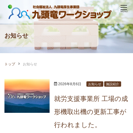
Skip
MENU
to
content
お知らせ
トップ
お知らせ
2026年8月6日
お知らせ
施設紹介
就労支援事業所 工場の成
形機取出機の更新工事が
行われました。