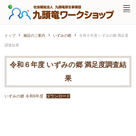
Skip
MENU
to
content
トップ
施設のご案内
いずみの郷
令和６年度 いずみの郷 満足度
調査結果
令和６年度 いずみの郷 満足度調査結
果
いずみの郷 令和6年度
ダウンロード