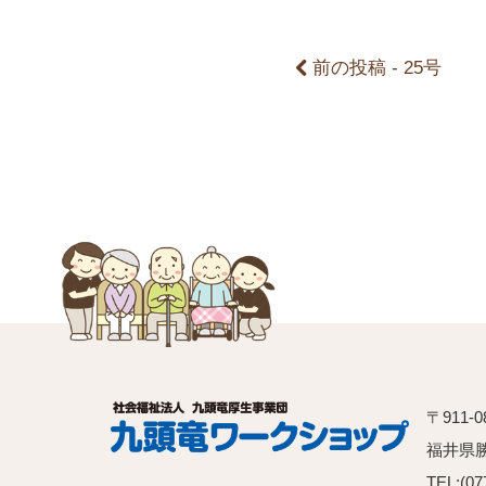
事
前の投稿 - 25号
へ
の
リ
ン
ク
〒911-0
福井県
TEL:(07