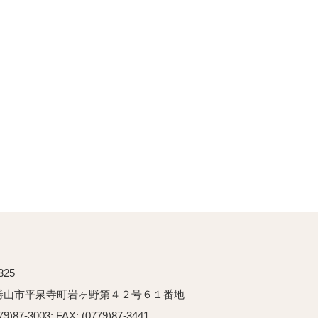
825
勝山市平泉寺町岩ヶ野第４２号６１番地
79)87-3003: FAX: (0779)87-3441