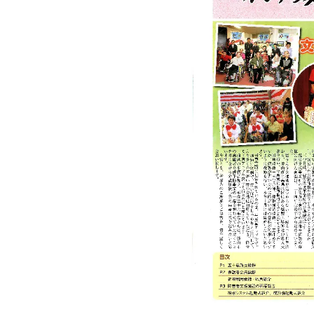
前
後
の
記