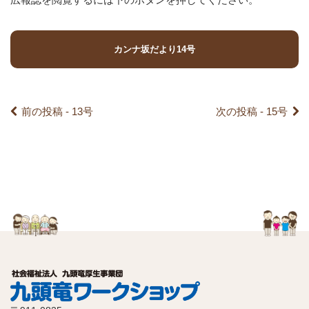
の
カンナ坂だより14号
記
事
前の投稿 - 13号
次の投稿 - 15号
へ
の
リ
ン
ク