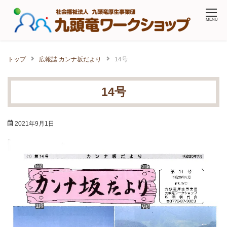
Skip
MENU
to
content
トップ
広報誌 カンナ坂だより
14号
14号
2021年9月1日