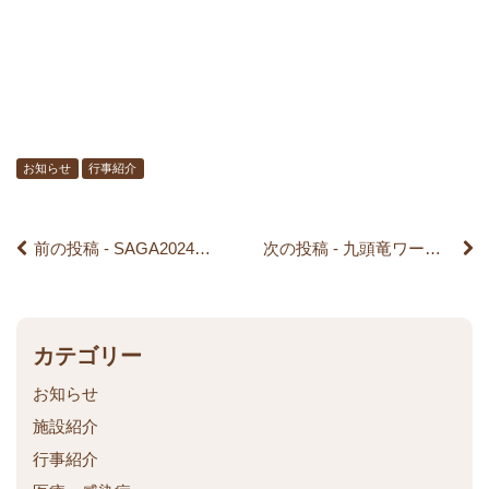
前
後
の
記
お知らせ
行事紹介
事
前の投稿 - SAGA2024国スポ・全障スポ に出場される選手の壮行会を行いました。
次の投稿 - 九頭竜ワークショップ文化祭を行いました。
へ
の
リ
カテゴリー
お知らせ
ン
施設紹介
ク
行事紹介