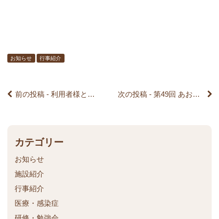
後
の
記
お知らせ
行事紹介
事
前の投稿 - 利用者様と花の苗植えを行いました。～利用者様もお花も笑顔で満開になります様に～
次の投稿 - 第49回 あおば祭りをおこないました。
へ
の
リ
カテゴリー
お知らせ
ン
施設紹介
ク
行事紹介
医療・感染症
研修・勉強会