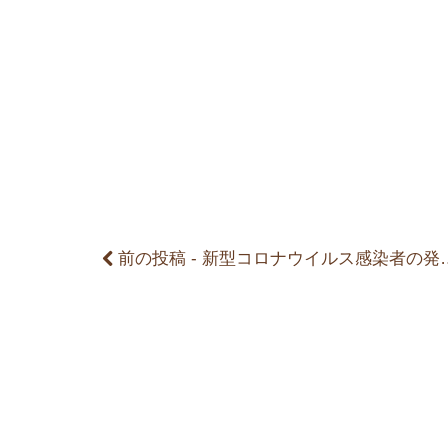
前
後
の
記
事
前の投稿 - 新型コロナウイルス感染者の発生と対応について（第１報）
へ
の
リ
ン