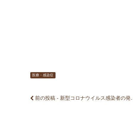
前
後
の
記
医療・感染症
事
前の投稿 - 新型コロナウイルス感染者の発生と対応について（第３報）
へ
の
リ