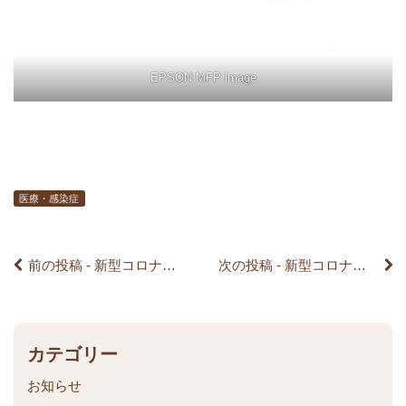
前
EPSON MFP image
後
の
記
医療・感染症
事
前の投稿 - 新型コロナウイルス感染者の発生と対応について（第２報）
次の投稿 - 新型コロナウイルス感染者の発生と対応について（第２報）
へ
の
リ
カテゴリー
お知らせ
ン