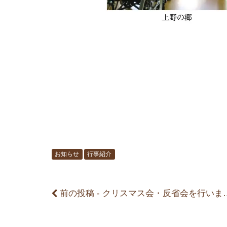
前
後
の
記
お知らせ
行事紹介
事
前の投稿 - クリスマス会・反省会を行いました。
へ
の