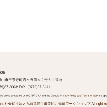
825
勝山市平泉寺町岩ヶ野第４２号６１番地
79)87-3003: FAX: (0779)87-3441
his site is protected by reCAPTCHA and the Google
Privacy Policy
and
Terms of Service
appl
right 社会福祉法人九頭竜厚生事業団九頭竜ワークショップ All right rese