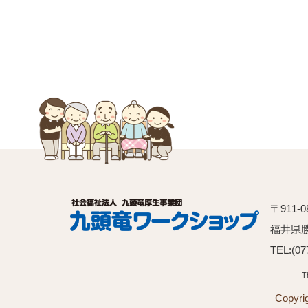
リ
ン
ク
〒911-0
福井県
TEL:(07
T
Copy