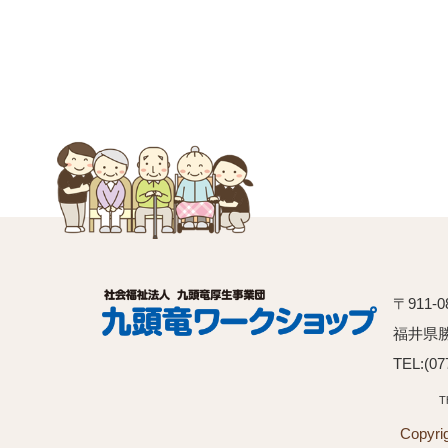
リ
ン
ク
〒911-0
福井県
TEL:(07
T
Copy