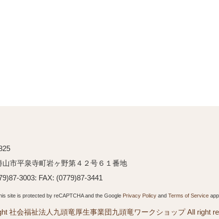
825
勝山市平泉寺町岩ヶ野第４２号６１番地
79)87-3003: FAX: (0779)87-3441
his site is protected by reCAPTCHA and the Google
Privacy Policy
and
Terms of Service
appl
right 社会福祉法人九頭竜厚生事業団九頭竜ワークショップ All right rese