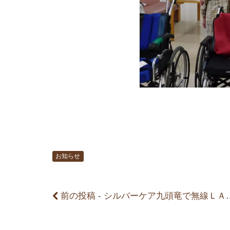
前
後
の
記
お知らせ
事
前の投稿 - シルバーケア九頭竜で無線ＬＡＮ環境を構築しました。
へ
の