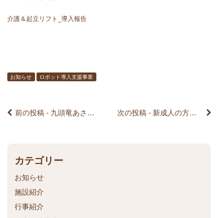
前
介護＆起立リフト_導入報告
後
の
記
お知らせ
ロボット導入支援事業
事
前の投稿 - 九頭竜あさひけやホームで ｢CarePalette(ケアパレット) システム｣を導入しました。
次の投稿 - 新成人の方をお祝いしました。
へ
の
リ
カテゴリー
お知らせ
ン
施設紹介
ク
行事紹介