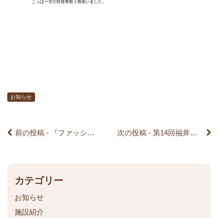
前
後
の
記
お知らせ
事
前の投稿 - 『ファッションセンターしまむら』さんが来ました！
次の投稿 - 第14回福井県障がい者スポーツ大会に参加しました。
へ
の
リ
カテゴリー
お知らせ
ン
施設紹介