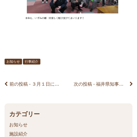
前
後
の
記
お知らせ
行事紹介
事
前の投稿 - ３月１日に開催される 福井の合同説明会に参加します。皆様宜しくお願いします。
次の投稿 - 福井県知事選挙の不在者投票の実施について
へ
の
リ
カテゴリー
お知らせ
ン
施設紹介