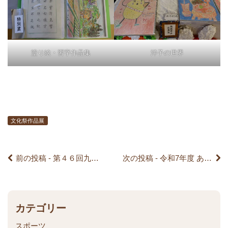
前
塗り絵・習字作品集
洋子の世界
後
の
記
文化祭作品展
事
前の投稿 - 第４６回九頭竜ワークショップ 夏まつり
次の投稿 - 令和7年度 あおば祭り
へ
の
リ
カテゴリー
スポーツ