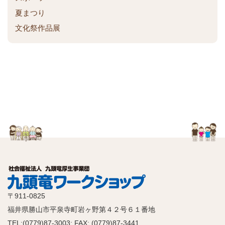
ン
夏まつり
ク
文化祭作品展
〒911-0825
福井県勝山市平泉寺町岩ヶ野第４２号６１番地
TEL:(0779)87-3003: FAX: (0779)87-3441