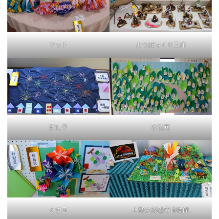
マット
まつぼっくり工作
刺し子
水芭蕉
くす玉
上野の郷恐竜博物館