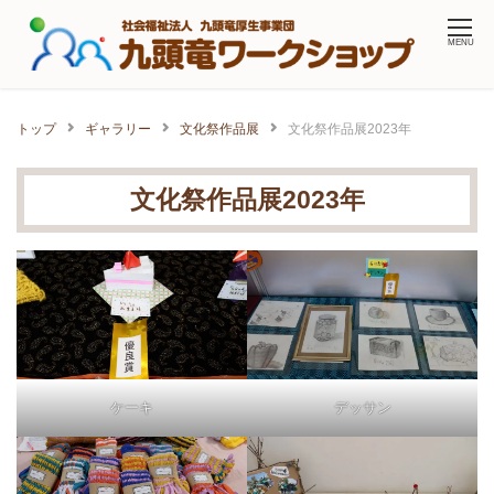
Skip
MENU
to
content
トップ
ギャラリー
文化祭作品展
文化祭作品展2023年
文化祭作品展2023年
ケーキ
デッサン