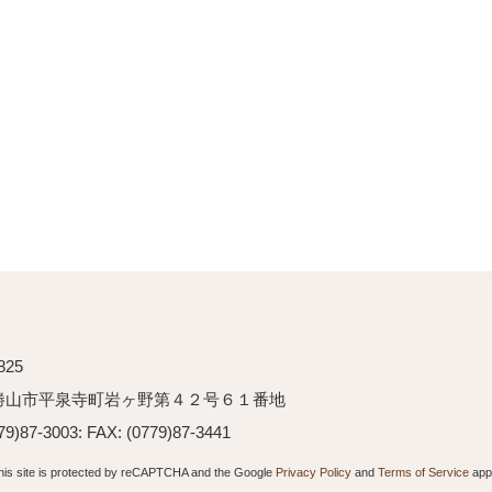
825
勝山市平泉寺町岩ヶ野第４２号６１番地
79)87-3003: FAX: (0779)87-3441
his site is protected by reCAPTCHA and the Google
Privacy Policy
and
Terms of Service
appl