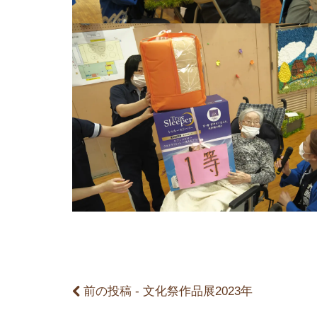
前
後
の
記
事
前の投稿 - 文化祭作品展2023年
へ