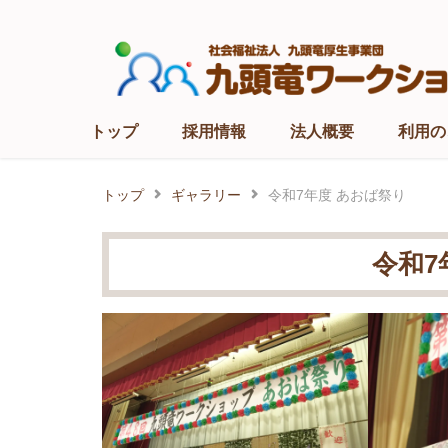
Skip
to
content
トップ
採用情報
法人概要
利用の
トップ
ギャラリー
令和7年度 あおば祭り
令和7