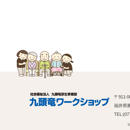
の
リ
ン
ク
〒911-0
福井県
TEL:(07
T